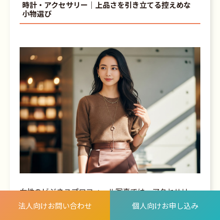
時計・アクセサリー｜上品さを引き立てる控えめな
小物選び
女性のビジネスプロフィール写真では、アクセサリー
は
「さりげなさ」
が大切です。
法人向けお問い合わせ
個人向けお申し込み